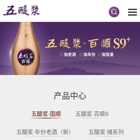
产品中心
五醍浆·国顺
五醍浆·百顺S
五醍浆·年份老酒（新）
五醍浆·储系列