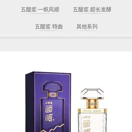
五醍浆·一帆风顺
五醍浆·超长发酵
五醍浆·特曲
其他系列