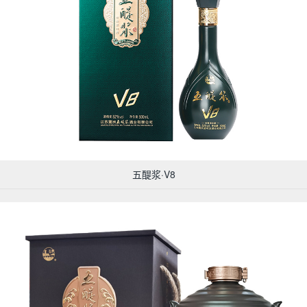
五醍浆·V8