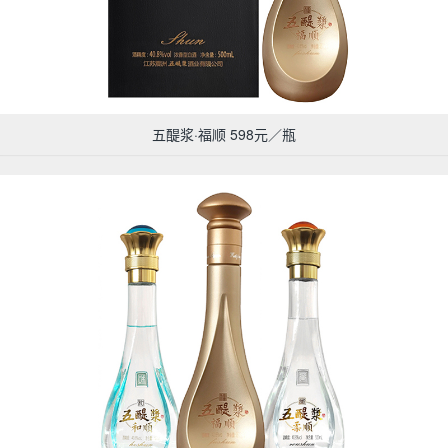
五醍浆·福顺 598元／瓶