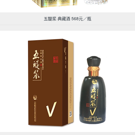
五醍浆·典藏酒 568元／瓶