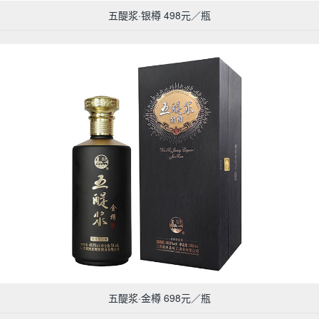
五醍浆·银樽 498元／瓶
五醍浆·金樽 698元／瓶