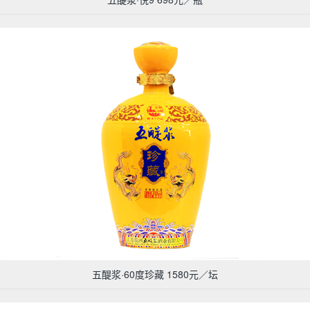
五醍浆·60度珍藏 1580元／坛