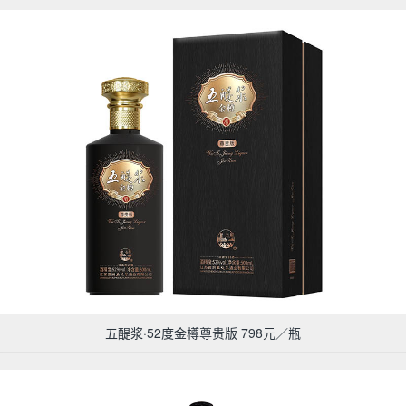
五醍浆·52度金樽尊贵版 798元／瓶