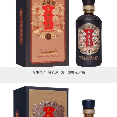
五醍浆·年份老酒（6）398元／瓶