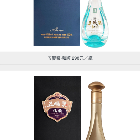
五醍浆·和顺 298元／瓶