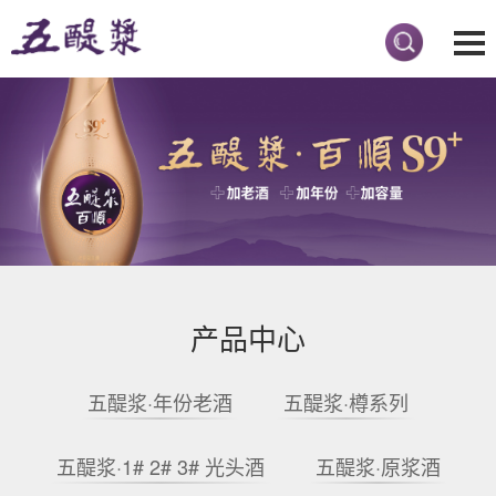
产品中心
五醍浆·年份老酒
五醍浆·樽系列
五醍浆·1# 2# 3# 光头酒
五醍浆·原浆酒