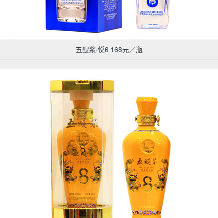
五醍浆·悦6 168元／瓶