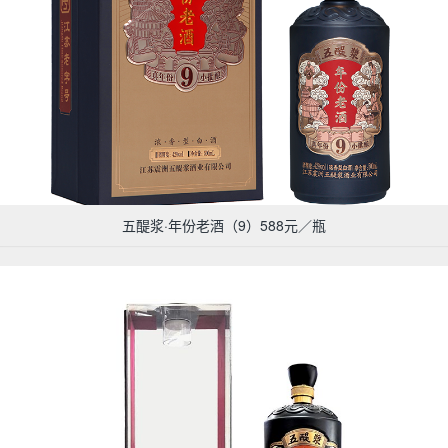
五醍浆·年份老酒（9）588元／瓶