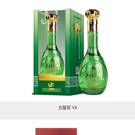
五醍浆·V6