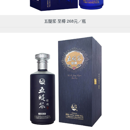
五醍浆·至樽 268元／瓶