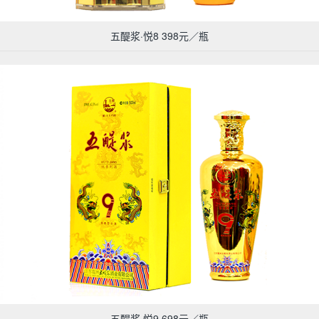
五醍浆·悦8 398元／瓶
五醍浆·悦9 698元／瓶