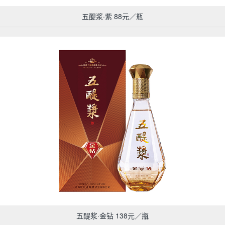
五醍浆·紫 88元／瓶
五醍浆·金钻 138元／瓶