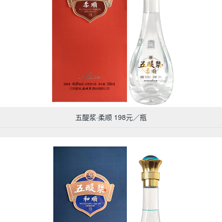
五醍浆·柔顺 198元／瓶