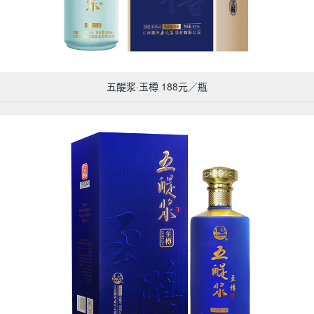
五醍浆·玉樽 188元／瓶