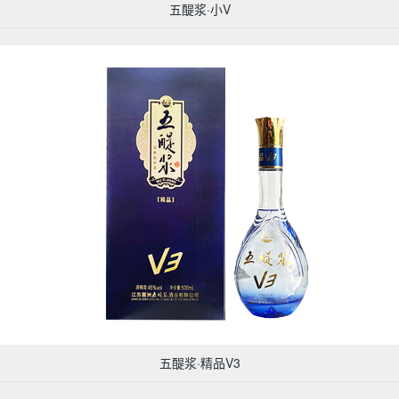
五醍浆·小V
五醍浆·精品V3