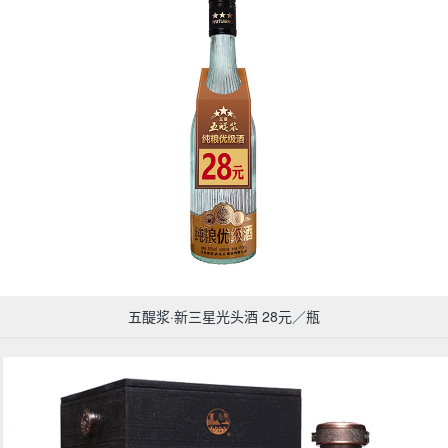
五醍浆·新三星光头酒 28元／瓶