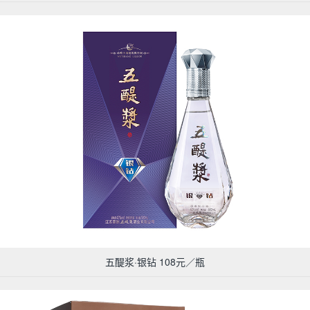
五醍浆·银钻 108元／瓶