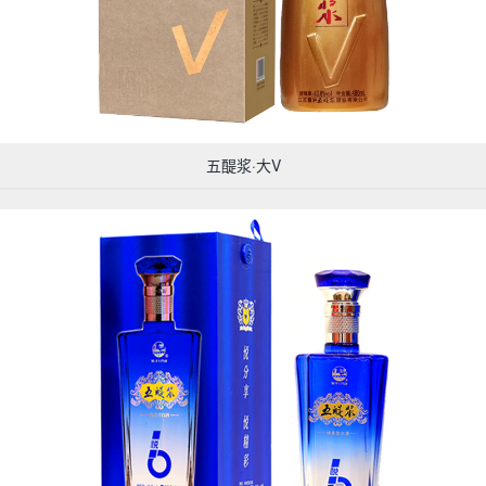
五醍浆·大V