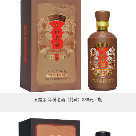
五醍浆·年份老酒（封藏）288元／瓶